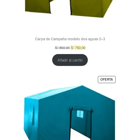
Carpa de Campaña modelo dos aguas 2×3
El
El
S/
850.00
S/
750.00
precio
precio
original
actual
Añadir al carrito
era:
es:
S/ 850.00.
S/ 750.00.
PRODUCTO
OFERTA
EN
OFERTA