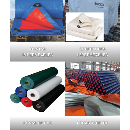
MANTAS
COBERTORES
IMPERMEABLES
IMPERMEABLES
LONAS DE PVC
LONAS TARFLEX