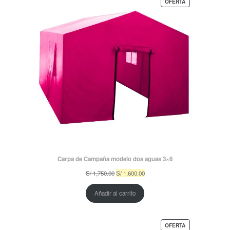
PRODUCTO
OFERTA
EN
OFERTA
Carpa de Campaña modelo dos aguas 3×6
El
El
S/
1,750.00
S/
1,600.00
precio
precio
original
actual
Añadir al carrito
era:
es:
S/ 1,750.00.
S/ 1,600.00.
PRODUCTO
OFERTA