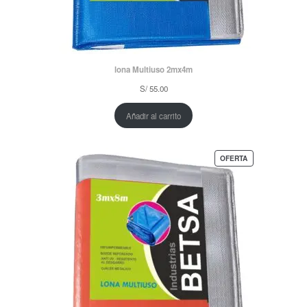
lona Multiuso 2mx4m
S/
55.00
Añadir al carrito
PRODUCTO
OFERTA
EN
OFERTA