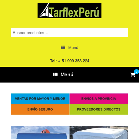
Saltar
al
contenido
Menú
Tel: + 51 999 358 224
0
Ver
Menú
el
carr
de
com