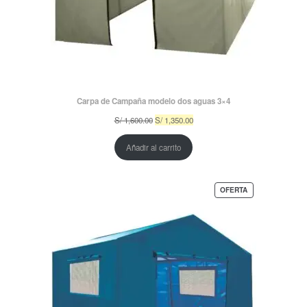
Carpa de Campaña modelo dos aguas 3×4
El
El
S/
1,600.00
S/
1,350.00
precio
precio
original
actual
Añadir al carrito
era:
es:
S/ 1,600.00.
S/ 1,350.00.
PRODUCTO
OFERTA
EN
OFERTA