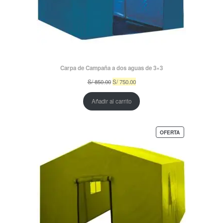
Carpa de Campaña a dos aguas de 3×3
El
El
S/
850.00
S/
750.00
precio
precio
original
actual
Añadir al carrito
era:
es:
S/ 850.00.
S/ 750.00.
PRODUCTO
OFERTA
EN
OFERTA