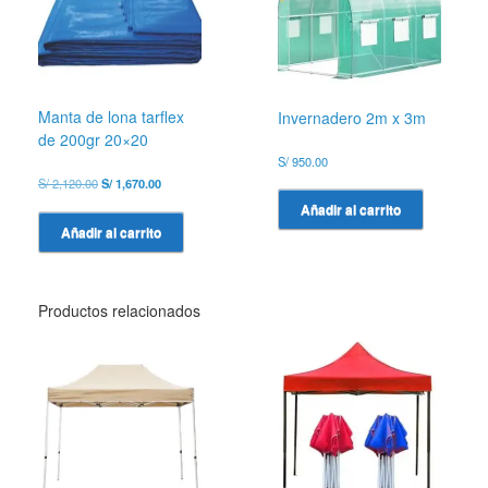
Manta de lona tarflex
Invernadero 2m x 3m
de 200gr 20×20
S/
950.00
El
El
S/
2,120.00
S/
1,670.00
precio
precio
Añadir al carrito
original
actual
Añadir al carrito
era:
es:
S/ 2,120.00.
S/ 1,670.00.
Productos relacionados