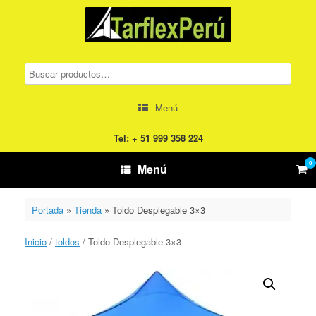
Saltar
al
contenido
Menú
Tel: + 51 999 358 224
0
Ver
Menú
el
carr
de
Portada
»
Tienda
»
Toldo Desplegable 3×3
com
Inicio
/
toldos
/ Toldo Desplegable 3×3