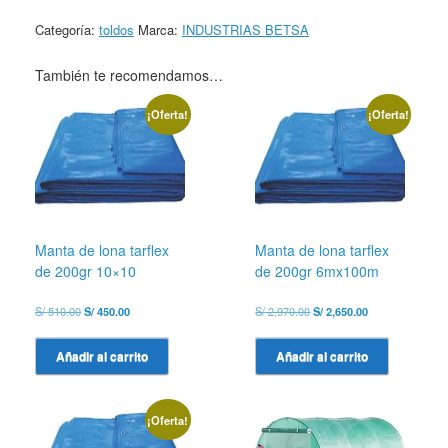
cantidad
Categoría:
toldos
Marca:
INDUSTRIAS BETSA
También te recomendamos…
¡Oferta!
¡Oferta!
Manta de lona tarflex
Manta de lona tarflex
de 200gr 10×10
de 200gr 6mx100m
El
El
El
El
S/
510.00
S/
450.00
S/
2,970.00
S/
2,650.00
precio
precio
precio
precio
original
actual
original
actual
Añadir al carrito
Añadir al carrito
era:
es:
era:
es:
S/ 510.00.
S/ 450.00.
S/ 2,970.00.
S/ 2,650.00.
¡Oferta!