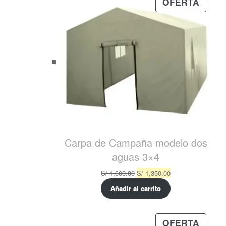
PROD
OFERTA
EN
OFER
Carpa de Campaña modelo dos
aguas 3×4
El
El
S/
1,600.00
S/
1,350.00
precio
precio
Añadir al carrito
original
actual
era:
es:
S/ 1,600.00.
S/ 1,350.00.
PROD
OFERTA