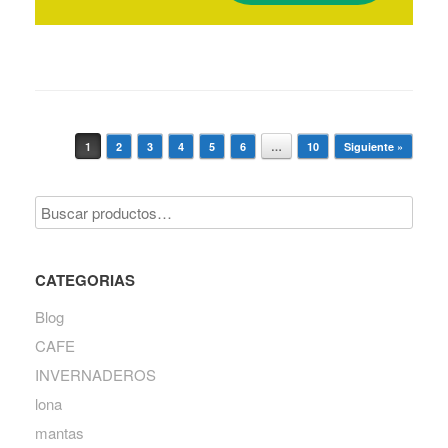
Navegador de artículos
1
2
3
4
5
6
…
10
Siguiente »
CATEGORIAS
Blog
CAFE
INVERNADEROS
lona
mantas