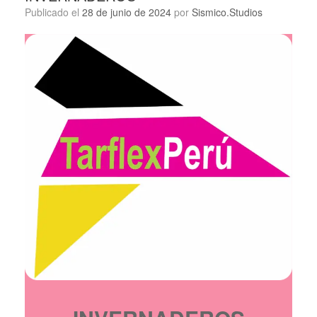
Publicado el
28 de junio de 2024
por
Sismico.Studios