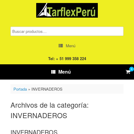
Saltar
al
contenido
Menú
Tel: + 51 999 358 224
0
Ver
Menú
el
carr
de
Portada
»
INVERNADEROS
com
Archivos de la categoría:
INVERNADEROS
INVERNADEROS